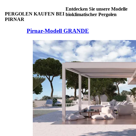
Entdecken Sie unsere Modelle
PERGOLEN KAUFEN BEI
bioklimatischer Pergolen
PIRNAR
Brskajte po elementih za primerjavo. Uporabite levo in desno puščico
Pirnar-Modell GRANDE