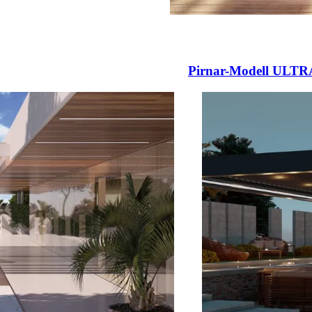
 ali navigacijske gumbove.
Pirnar-Modell ULTR