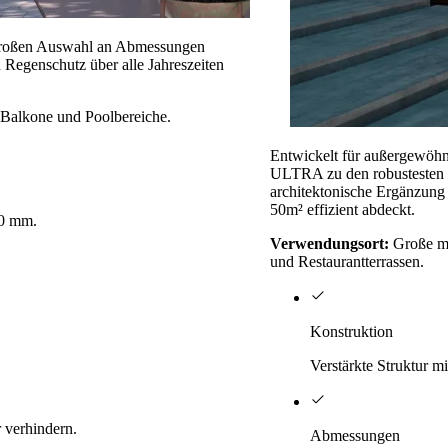
r großen Auswahl an Abmessungen
n Regenschutz über alle Jahreszeiten
, Balkone und Poolbereiche.
Entwickelt für außergewöhn
ULTRA zu den robustesten a
architektonische Ergänzung 
50m² effizient abdeckt.
20 mm.
Verwendungsort:
Große mu
und Restaurantterrassen.
Konstruktion
Verstärkte Struktur m
r verhindern.
Abmessungen