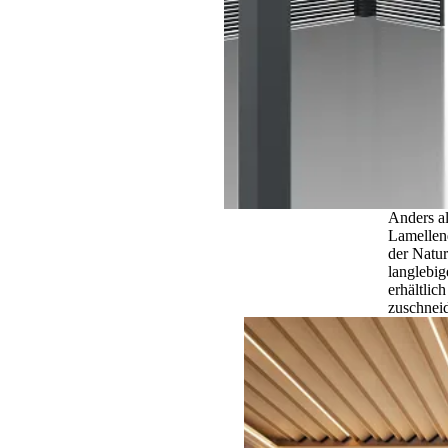
Anders al
Lamellend
der Natur
langlebi
erhältlic
zuschnei
Zeitlose
Eleganz