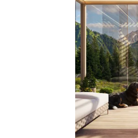
t einer minimalistisch-edlen Pergola
ne neue Dimension des Outdoor-
ormvollendet im Design, präzise
mit exklusivem Zubehör für
ort. Unsere Modelle werden aus
nium gefertigt, das allen
ngen standhält.