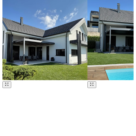
Brskajte po naših referencah. Uporabite levo in desno puščico ali na