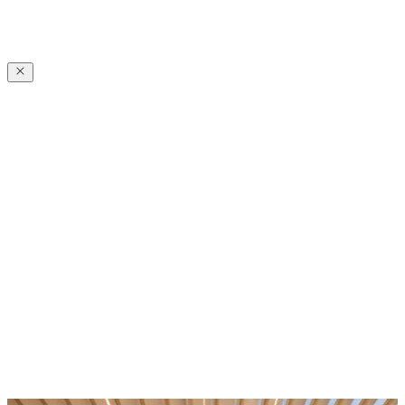
Zeitlose
Eleganz
Zeitlose
Eleganz
Erleben Sie mit einer minimalistisch-edlen Pergola von Pirnar eine
neue Dimension des Outdoor-Lifestyles – formvollendet im Design,
präzise gefertigt und mit exklusivem Zubehör für höchsten Komfort.
Unsere Modelle werden aus robustem Aluminium gefertigt, das
allen Wetterbedingungen standhält.