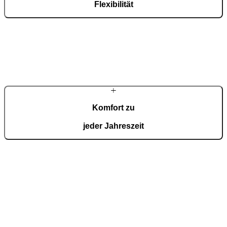
Flexibilität
Wir entwerfen Ihre Pergola nach Maß, sodass sie genau in Ihren
Raum passt – wählen Sie Abmessungen, Farbe und Layout, die mit
Ihrem Zuhause harmonieren.
Komfort zu
jeder Jahreszeit
Elektrisch verstellbare Lamellen und smartes Zubehör sorgen für
natürliche Belüftung sowie Schutz vor Sonne und Regen und
schaffen das ganze Jahr über ein angenehmes Klima.