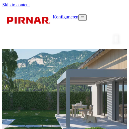
Skip to content
Konfigurieren
Haustür k