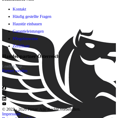
Kontakt
Häufig gestellte Fragen
Haustür einbauen
Garantieleistungen
Pflegehinweise
Zertifikate
Handelspartner Österreich
Loading map...
Partner werden
© 2022 - 2026 Pirnar. Alle Rechte vorbehalten.
Impressum