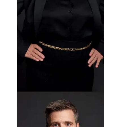
Žarana Klemenc
CFO