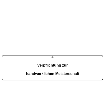
Verpflichtung zur
handwerklichen Meisterschaft
Wir streben nach höchster Qualität in allem, was wir tun – durch
hohe Standards, kontinuierliches Lernen und konsequente Sorgfalt
bis ins Detail.