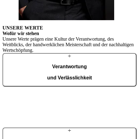
UNSERE WERTE
Borut Kocbek
Wofür wir
stehen
Unsere Werte prägen eine Kultur der Verantwortung, des
CSO
Weitblicks, der handwerklichen Meisterschaft und der nachhaltigen
Wertschöpfung.
Verantwortung
und Verlässlichkeit
Wir übernehmen Verantwortung für unsere Entscheidungen,
Ergebnisse und Partnerschaften. Dabei leiten uns Integrität,
Transparenz und fachliche Kompetenz.