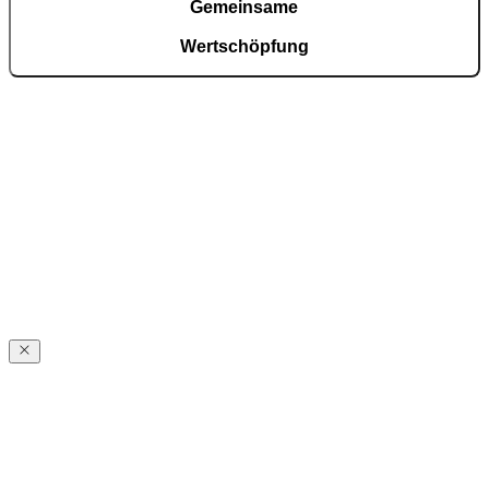
Gemeinsame
Wertschöpfung
Mit Produkten und Lösungen, die das Wachstum unserer Partner
fördern und den Alltag unserer Kundinnen und Kunden bereichern,
schaffen wir nachhaltigen Mehrwert – für alle Beteiligten.
Visionäres Design
und mutige Innovation
Visionäres Design und mutige Innovation
Mit neuen Ideen und einem klaren Anspruch an Gestaltung
entwickeln wir den Eingang der Zukunft und setzen Maßstäbe für
die Branche.