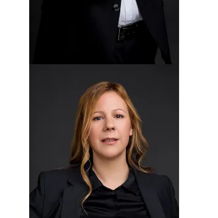
Tomaž Bučar
CTO