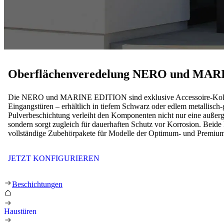
Oberflächenveredelung
NERO und MA
Die NERO und MARINE EDITION sind exklusive Accessoire-Kollek
Eingangstüren – erhältlich in tiefem Schwarz oder edlem metallisch
Pulverbeschichtung verleiht den Komponenten nicht nur eine auße
sondern sorgt zugleich für dauerhaften Schutz vor Korrosion. Beide E
vollständige Zubehörpakete für Modelle der Optimum- und Premium-
JETZT KONFIGURIEREN
Oberflächenveredelung NERO und MAR
Beschichtungen
Haustüren