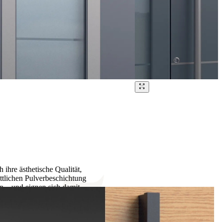
re ästhetische Qualität,
ittlichen Pulverbeschichtung
en – und eignen sich damit
nen.
e über Jahre hinweg ihre