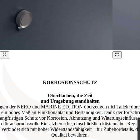
vigacijske gumbove.
KORROSIONSSCHUTZ
Oberflächen, die Zeit
und Umgebung standhalten
ngen der NERO und MARINE EDITION überzeugen nicht allein durch ih
 ein hohes Maß an Funktionalität und Beständigkeit. Dank der fortschr
 langfristigen Schutz vor Korrosion, Abnutzung und Witterungseinflüss
h für anspruchsvolle Einsatzbereiche, einschließlich küstennaher Regio
verbindet sich mit hoher Widerstandsfähigkeit – für Zubehördetails, di
Qualität bewahren.