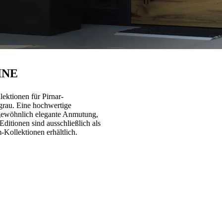
RINE
tionen für Pirnar-
-grau. Eine hochwertige
rgewöhnlich elegante Anmutung,
ditionen sind ausschließlich als
Kollektionen erhältlich.
INE