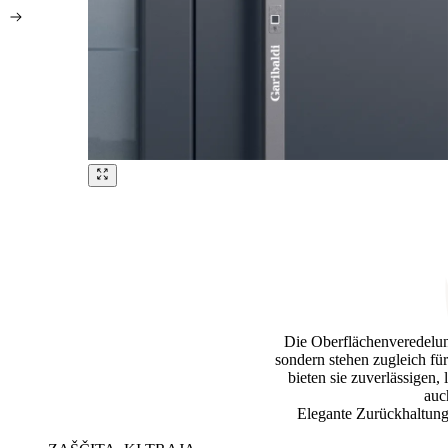
Brskajte po naših referencah. Uporabite levo in desno puščico ali na
Die Oberflächenveredelu
sondern stehen zugleich für
bieten sie zuverlässigen,
auc
Elegante Zurückhaltung 