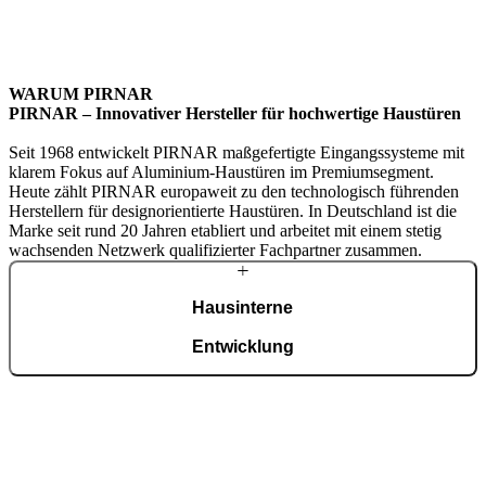
WARUM PIRNAR
PIRNAR – Innovativer Hersteller
für hochwertige Haustüren
Seit 1968 entwickelt PIRNAR maßgefertigte Eingangssysteme mit
klarem Fokus auf Aluminium-Haustüren im Premiumsegment.
Heute zählt PIRNAR europaweit zu den technologisch führenden
Herstellern für designorientierte Haustüren. In Deutschland ist die
Marke seit rund 20 Jahren etabliert und arbeitet mit einem stetig
wachsenden Netzwerk qualifizierter Fachpartner zusammen.
Hausinterne
Entwicklung
Entwicklung, Konstruktion und ISO-9001-zertifizierte Fertigung
erfolgen zentral am eigenen Standort. Top Fertigungstechnologien
und spezialisierte Handarbeit greifen ineinander – täglich entstehen