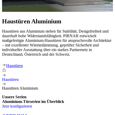
Haustüren Aluminium
Haustüren aus Aluminium stehen für Stabilität, Designfreiheit und
dauerhaft hohe Widerstandsfähigkeit. PIRNAR entwickelt
maßgefertigte Aluminium-Haustüren für anspruchsvolle Architektur
– mit exzellenter Wärmedämmung, geprüfter Sicherheit und
individueller Ausstattung über ein starkes Partnernetz in
Deutschland, Österreich und der Schweiz.
Haustüren Aluminium
Haustüren
Haustüren
Haustüren Aluminium
Unsere Serien
Aluminium-Türserien
im Überblick
Jetzt konfigurieren
Brskajte po elementih za primerjavo. Uporabite levo in desno puščico