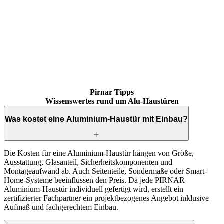
Brskajte po mnenjih strank. Uporabite levo in desno puščico ali navi
Pirnar Tipps
Wissenswertes rund um Alu-Haustüren
Was kostet eine Aluminium-Haustür mit Einbau?
Die Kosten für eine Aluminium-Haustür hängen von Größe,
Ausstattung, Glasanteil, Sicherheitskomponenten und
Montageaufwand ab. Auch Seitenteile, Sondermaße oder Smart-
Home-Systeme beeinflussen den Preis. Da jede PIRNAR
Aluminium-Haustür individuell gefertigt wird, erstellt ein
zertifizierter Fachpartner ein projektbezogenes Angebot inklusive
Aufmaß und fachgerechtem Einbau.