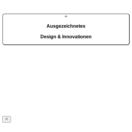
hier bis zu 150 individuell gefertigte Türen.
Über das Unternehmen
Ausgezeichnetes
Design & Innovationen
Aluminium wird nicht nur verarbeitet, sondern konstruktiv
weitergedacht – von CarbonCore® bis Magnet WeatherSeal®.
Auszeichnungen ansehen
PIRNARS
Geschichte
PIRNARS