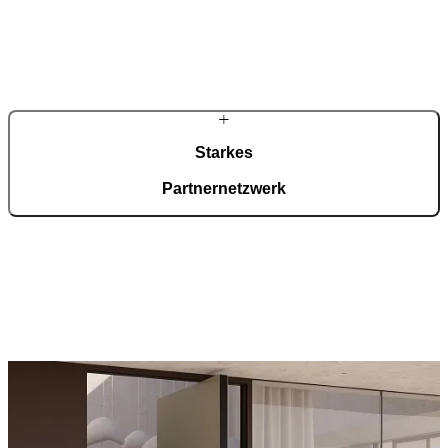
Glasanteile, Oberflächen und Sicherheitsausstattung lassen sich
individuell konfigurieren. In Deutschland begleiten erfahrene
Fachpartner die Planung, übernehmen das Aufmaß und sorgen für
eine fachgerechte Montage.
Starkes
Partnernetzwerk
Mit einem europaweit gewachsenen Netzwerk und rund 1.000
Fachpartnern in Deutschland gewährleistet PIRNAR eine
flächendeckende Betreuung. Beratung, Aufmaß und Montage
erfolgen regional, während Entwicklung und Produktion zentral
gesteuert werden.