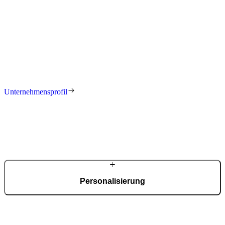
Geschichte
Aus einer Metallbauwerkstatt gegründet, entwickelte sich PIRNAR
zu einem europaweit anerkannten Hersteller exklusiver
Eingangssysteme. Über Jahrzehnte hinweg entstand ein
Unternehmen, das Ingenieurskompetenz, Materialwissen und
anspruchsvolle Gestaltung miteinander verbindet.
Unternehmensprofil
Personalisierung
Jede Alu-Tür wird projektbezogen geplant. Modelle, Maße,