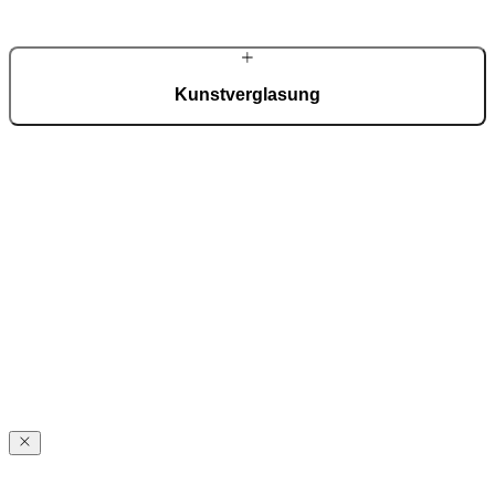
die Gegenwart.
Kunstverglasung
Eine beliebte Wahl bei den Classico-Modellen ist die
Kunstverglasung, die bei Pirnar nach wie vor in traditioneller
Handwerkstechnik in der hauseigenen Glasmanufaktur gefertigt
wird. Diese Verglasung verleiht den Türen eine einzigartige Note
edler Tradition.
Beliebtes
Zubehör
Beliebtes