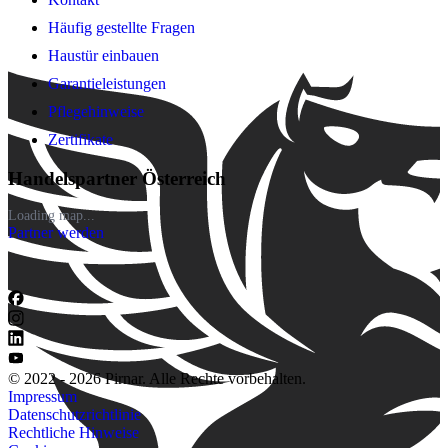
Häufig gestellte Fragen
Haustür einbauen
Garantieleistungen
Pflegehinweise
Zertifikate
Handelspartner Österreich
Loading map...
Partner werden
© 2022 - 2026 Pirnar. Alle Rechte vorbehalten.
Impressum
Datenschutzrichtlinie
Rechtliche Hinweise