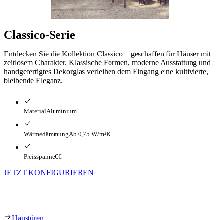
Classico-Serie
Entdecken Sie die Kollektion Classico – geschaffen für Häuser mit
zeitlosem Charakter. Klassische Formen, moderne Ausstattung und
handgefertigtes Dekorglas verleihen dem Eingang eine kultivierte,
bleibende Eleganz.
Material
Aluminium
Wärmedämmung
Ab 0,75 W/m²K
Preisspanne
€€
JETZT KONFIGURIEREN
Die Classico-Serie
Haustüren