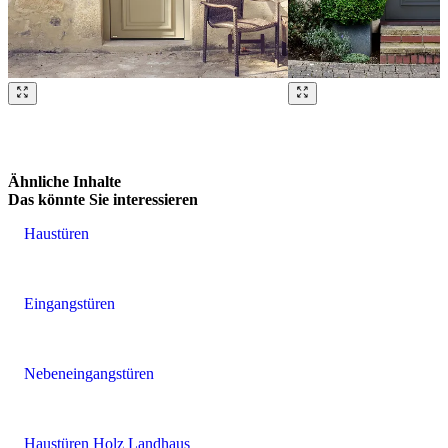
Brskajte po naših referencah. Uporabite levo in desno puščico ali na
Ähnliche Inhalte
Das könnte Sie interessieren
Haustüren
Eingangstüren
Nebeneingangstüren
Haustüren Holz Landhaus