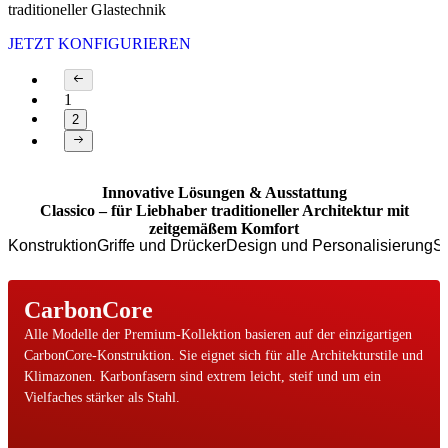
traditioneller Glastechnik
JETZT KONFIGURIEREN
1
2
Page 1 of 2
Innovative Lösungen & Ausstattung
Classico – für Liebhaber traditioneller Architektur mit
zeitgemäßem Komfort
Konstruktion
Griffe und Drücker
Design und Personalisierung
Si
CarbonCore
Alle Modelle der Premium-Kollektion basieren auf der einzigartigen
CarbonCore-Konstruktion. Sie eignet sich für alle Architekturstile und
Klimazonen. Karbonfasern sind extrem leicht, steif und um ein
Vielfaches stärker als Stahl.