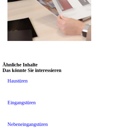
Anfrage senden
Brskajte po vsebinskih elementih. Uporabite levo in desno puščico
Ähnliche Inhalte
Das könnte Sie interessieren
Haustüren
Eingangstüren
Nebeneingangstüren