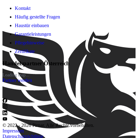
Kontakt
Häufig gestellte Fragen
Haustür einbauen
Garantieleistungen
Pflegehinweise
Zertifikate
Handelspartner Österreich
Loading map...
Partner werden
© 2022 - 2026 Pirnar. Alle Rechte vorbehalten.
Impressum
Datenschutzrichtlinie