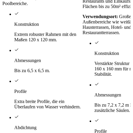
Restaurants und Einkaufsz
Poolbereiche.
Flächen bis zu 50m² effizi
Verwendungsort:
Große m
Außenbereiche wie weitläu
Konstruktion
Hausterrassen, Hotel- und
Restaurantterrassen.
Extrem robuster Rahmen mit den
Maßen 120 x 120 mm.
Konstruktion
Abmessungen
Verstärkte Struktur
160 x 160 mm für m
Bis zu 6,5 x 6,5 m.
Stabilität.
Profile
Abmessungen
Extra breite Profile, die ein
Bis zu 7,2 x 7,2 m 
Überlaufen von Wasser verhindern.
zusätzliche Säulen.
Abdichtung
Profile