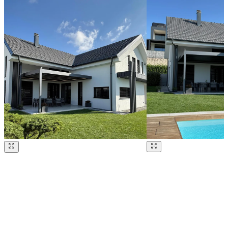
Brskajte po naših referencah. Uporabite levo in desno puščico ali na