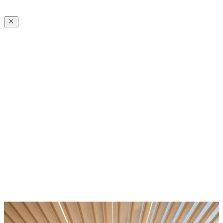
Eleganz
Zeitlose
Eleganz
Erleben Sie mit einer minimalistisch-edlen Pergola von Pirnar eine
neue Dimension des Outdoor-Lifestyles – formvollendet im Design,
präzise gefertigt und mit exklusivem Zubehör für höchsten Komfort.
Unsere Modelle werden aus robustem Aluminium gefertigt, das
allen Wetterbedingungen standhält.