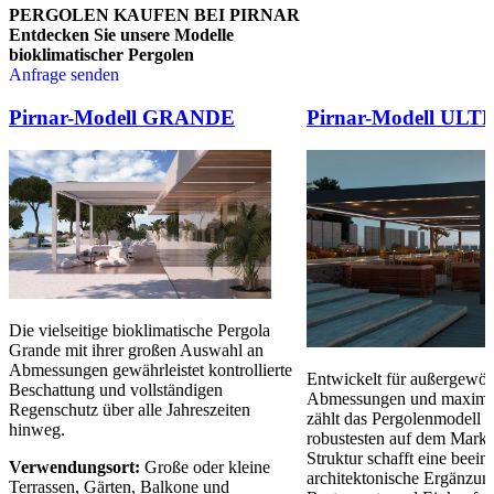
PERGOLEN KAUFEN BEI PIRNAR
Entdecken Sie unsere Modelle
bioklimatischer Pergolen
Anfrage senden
Brskajte po elementih za primerjavo. Uporabite levo in desno puščico
Pirnar-Modell GRANDE
Pirnar-Modell ULT
Die vielseitige bioklimatische Pergola
Grande mit ihrer großen Auswahl an
Abmessungen gewährleistet kontrollierte
Entwickelt für außergewöh
Beschattung und vollständigen
Abmessungen und maximale
Regenschutz über alle Jahreszeiten
zählt das Pergolenmodell
hinweg.
robustesten auf dem Markt.
Struktur schafft eine beei
Verwendungsort:
Große oder kleine
architektonische Ergänzung
Terrassen, Gärten, Balkone und