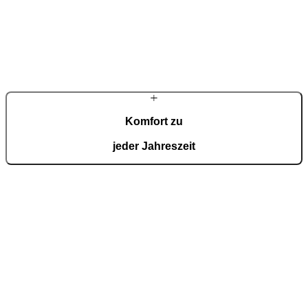
Wir entwerfen Ihre Pergola nach Maß, sodass sie genau in Ihren
Raum passt – wählen Sie Abmessungen, Farbe und Layout, die mit
Ihrem Zuhause harmonieren.
Komfort zu
jeder Jahreszeit
Elektrisch verstellbare Lamellen und smartes Zubehör sorgen für
natürliche Belüftung sowie Schutz vor Sonne und Regen und
schaffen das ganze Jahr über ein angenehmes Klima.
Zeitlose