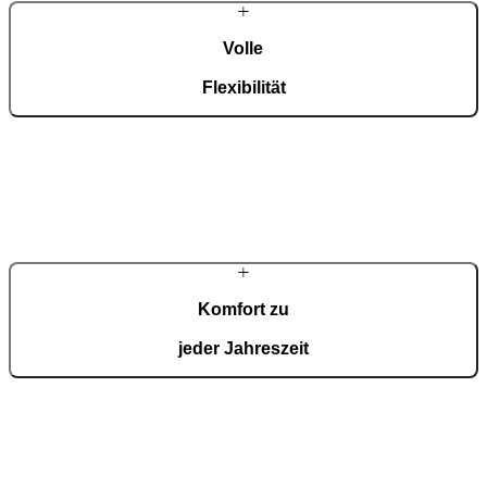
Volle
Flexibilität
Wir entwerfen Ihre Pergola nach Maß, sodass sie genau in Ihren
Raum passt – wählen Sie Abmessungen, Farbe und Layout, die mit
Ihrem Zuhause harmonieren.
Komfort zu
jeder Jahreszeit
Elektrisch verstellbare Lamellen und smartes Zubehör sorgen für
natürliche Belüftung sowie Schutz vor Sonne und Regen und
schaffen das ganze Jahr über ein angenehmes Klima.