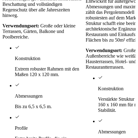
Entwickelt für außergewöh
Beschattung und vollständigen
Abmessungen und maximale
Regenschutz über alle Jahreszeiten
zählt das Pergolenmodell
hinweg.
robustesten auf dem Markt.
Struktur schafft eine beei
Verwendungsort:
Große oder kleine
architektonische Ergänzung
Terrassen, Gärten, Balkone und
Restaurants und Einkaufsz
Poolbereiche.
Flächen bis zu 50m² effizi
Verwendungsort:
Große m
Außenbereiche wie weitläu
Konstruktion
Hausterrassen, Hotel- und
Restaurantterrassen.
Extrem robuster Rahmen mit den
Maßen 120 x 120 mm.
Konstruktion
Abmessungen
Verstärkte Struktur
160 x 160 mm für m
Bis zu 6,5 x 6,5 m.
Stabilität.
Profile
Abmessungen