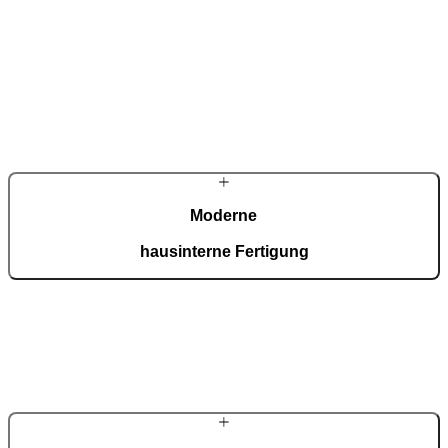
Qualitätsorientierung und eigene Entwicklungsarbeit prägen unser
Selbstverständnis – jede Haustür wird als individuelles Einzelstück
gefertigt.
Moderne
hausinterne Fertigung
In unserer ISO-9001-zertifizierten Fertigung entstehen täglich 150
maßgefertigte Türen – präzise, effizient und vollständig inhouse.