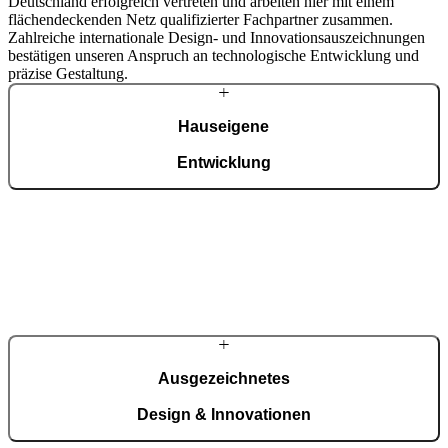
Deutschland erfolgreich vertreten und arbeiten hier mit einem
flächendeckenden Netz qualifizierter Fachpartner zusammen.
Zahlreiche internationale Design- und Innovationsauszeichnungen
bestätigen unseren Anspruch an technologische Entwicklung und
präzise Gestaltung.
Hauseigene
Entwicklung
Von der Konstruktion über die technologische Entwicklung bis zur
ISO-9001-zertifizierten Produktion erfolgen alle Prozesse am
Unternehmensstandort. Fortschrittliche Automatisierung verbindet
sich hier mit präziser Handarbeit – täglich werden bis zu 150
Haustüren projektbezogen gefertigt.
Ausgezeichnetes
Design & Innovationen