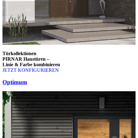
Türkollektionen
PIRNAR Haustüren –
Linie & Farbe kombinieren
JETZT KONFIGURIEREN
Brskajte po elementih za primerjavo. Uporabite levo in desno puščico
Optimum