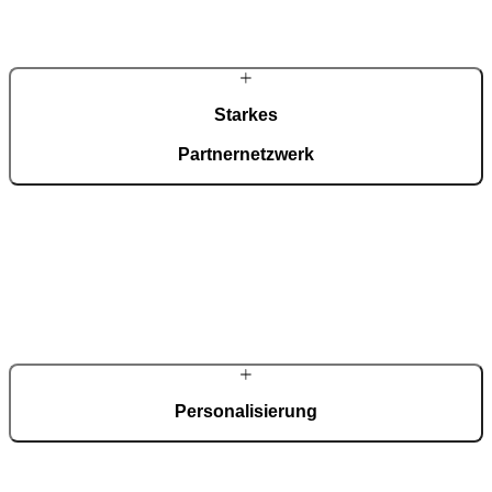
Starkes
Partnernetzwerk
Mehrere hundert Fachpartner in Deutschland gewährleisten
Beratung, Aufmaß und Montage vor Ort. Entwicklung und
Fertigung bleiben zentral gebündelt. So verbindet sich regionale
Betreuung mit der Kompetenz eines spezialisierten Herstellers für
anspruchsvolle Haustüren – auch im Bereich großformatiger
Haustüren mit zwei Flügeln.
Personalisierung