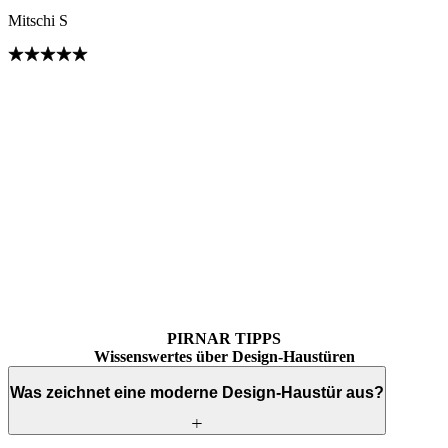
Mitschi S
Brskajte po mnenjih strank. Uporabite levo in desno puščico ali navi
PIRNAR TIPPS
Wissenswertes über Design-Haustüren
Was zeichnet eine moderne Design-Haustür aus?