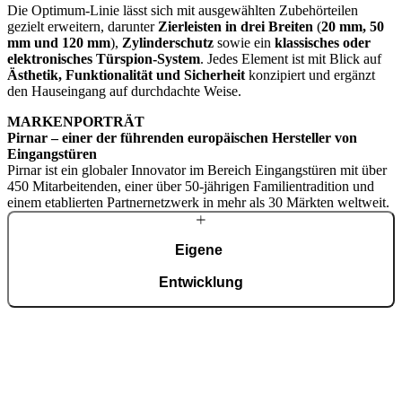
Die Optimum-Linie lässt sich mit ausgewählten Zubehörteilen
gezielt erweitern, darunter
Zierleisten in drei Breiten
(
20 mm, 50
mm und 120 mm
),
Zylinderschutz
sowie ein
klassisches oder
elektronisches Türspion-System
. Jedes Element ist mit Blick auf
Ästhetik, Funktionalität und Sicherheit
konzipiert und ergänzt
den Hauseingang auf durchdachte Weise.
MARKENPORTRÄT
Pirnar – einer der führenden europäischen Hersteller von
Eingangstüren
Pirnar ist ein globaler Innovator im Bereich Eingangstüren mit über
450 Mitarbeitenden, einer über 50-jährigen Familientradition und
einem etablierten Partnernetzwerk in mehr als 30 Märkten weltweit.
Eigene
Entwicklung
Mit einem erfahrenen Team entwickeln wir fortschrittliche
technologische Lösungen – auch für die anspruchsvollsten Wünsche
von Hausbesitzern. Trotz modernster Technologie werden viele
Details weiterhin in sorgfältiger Handarbeit gefertigt.