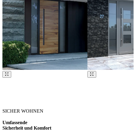
Brskajte po naših referencah. Uporabite levo in desno puščico ali na
SICHER WOHNEN
Umfassende
Sicherheit und Komfort