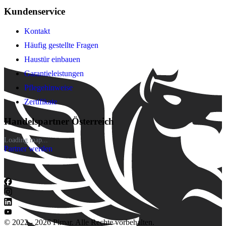
Kundenservice
Kontakt
Häufig gestellte Fragen
Haustür einbauen
Garantieleistungen
Pflegehinweise
Zertifikate
Handelspartner Österreich
Loading map...
Partner werden
© 2022 - 2026 Pirnar. Alle Rechte vorbehalten.