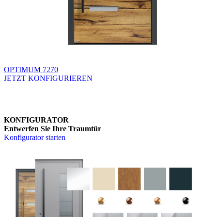
OPTIMUM 7270
JETZT KONFIGURIEREN
Brskajte po razpoložljivih produktih. Uporabite levo in desno puščico
KONFIGURATOR
Entwerfen Sie Ihre Traumtür
Konfigurator starten