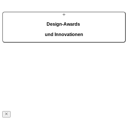
MEHR ÜBER PIRNAR
Design-Awards
und Innovationen
Pirnar überzeugt international: Design und Innovation auf höchstem
Niveau, ausgezeichnet mit Preisen wie dem German Design Award,
dem German Innovation Award und dem Red Dot Award.
Auszeichnungen ansehen
Über
Pirnar
Über