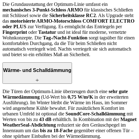
Die Grundausstattung der Optimum-Linie umfasst ein
mechanisches 3-Punkt-Schloss ARMO
für klassisches Schließen
mit Schlüssel sowie die
Sicherheitsklasse RC2
. Als Upgrade steht
das
motorisierte ARMO-Motorschloss COMFORT ELECTRO
oder PLUS
zur Verfügung. Es ermöglicht das Entriegeln per
Fingerprint
oder
Tastatur
und ist ideal für moderne, vernetzte
Wohnkonzepte. Die
Tag-/Nacht-Funktion
sorgt tagsüber für einen
komfortablen Durchgang, da die Tür beim Schließen nicht
automatisch verriegelt wird. Nachts verriegelt sie sich automatisch
und bietet so ein erhöhtes Maß an Sicherheit.
Wärme- und Schalldämmung
Die Türen der Optimum-Linie überzeugen durch eine
sehr gute
Wärmedämmung
(Ud-Wert bis
0,75 W/m²K
in der erweiterten
Ausführung). Im Winter bleibt die Wärme im Haus, im Sommer
wird angenehme Kühle bewahrt. Für zusätzlichen Komfort im
urbanen Umfeld ist optional die
SoundCore-Schalldämmung
mit
Werten von bis zu
43 dB
erhältlich. In Kombination mit der
Magnet
WeatherSeal-Abdichtung
reduziert sie den Geräuschpegel im
Innenraum um das
bis zu 18-Fache
gegenüber einer offenen Tür –
ohne spürbare Einbußen bei der Wärmedämmung.