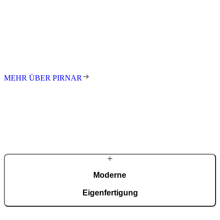
Pirnar
Seit den ersten Schritten in der Familienwerkstatt treibt uns die
Leidenschaft an, innovative und gestalterisch anspruchsvolle
Eingänge für Kunden auf der ganzen Welt zu schaffen. Wir stehen
für exzellentes Design, höchste Qualität und meisterhafte
Handarbeit. Jede Tür ist ein Unikat – individuell gefertigt nach Maß.
MEHR ÜBER PIRNAR
Moderne
Eigenfertigung