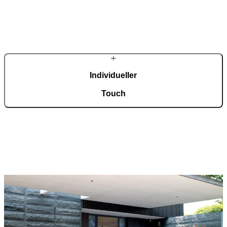
In unserer automatisierten Fertigung mit einer Fläche von 36.000
m², zertifiziert nach ISO 9001, entstehen täglich rund 150
maßgefertigte Eingangstüren.
Individueller
Touch
Jede Tür ist ein Unikat und fügt sich harmonisch in
unterschiedlichste Architekturstile ein. Eine breite Auswahl an
Modellen, Materialien und Zubehör ermöglicht eine umfassende
Individualisierung nach persönlichen Vorstellungen.