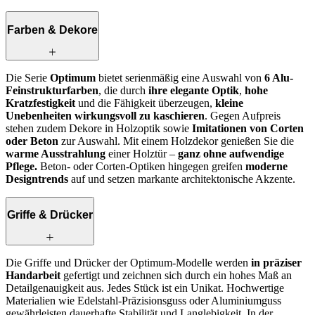
Farben & Dekore
Die Serie
Optimum
bietet serienmäßig eine Auswahl von
6 Alu-
Feinstrukturfarben
, die durch
ihre elegante Optik
,
hohe
Kratzfestigkeit
und die Fähigkeit überzeugen,
kleine
Unebenheiten wirkungsvoll zu kaschieren
. Gegen Aufpreis
stehen zudem
Dekore in Holzoptik
sowie
Imitationen von Corten
oder Beton
zur Auswahl. Mit einem Holzdekor genießen Sie die
warme Ausstrahlung
einer Holztür –
ganz ohne aufwendige
Pflege.
Beton- oder Corten-Optiken
hingegen greifen
moderne
Designtrends
auf und setzen markante architektonische Akzente.
Griffe & Drücker
Die Griffe und Drücker der Optimum-Modelle werden
in präziser
Handarbeit
gefertigt und zeichnen sich durch ein hohes Maß an
Detailgenauigkeit aus. Jedes Stück ist ein Unikat. Hochwertige
Materialien wie Edelstahl-Präzisionsguss oder Aluminiumguss
gewährleisten dauerhafte Stabilität und Langlebigkeit. In der