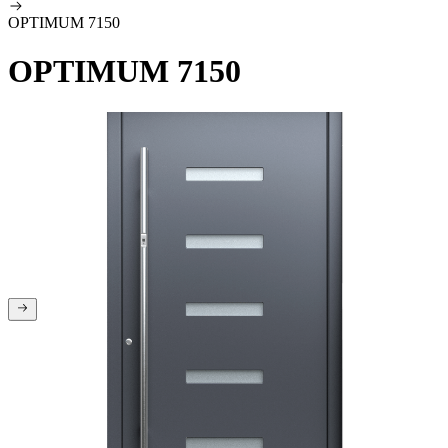
OPTIMUM 7150
OPTIMUM 7150
Ste na začetku galerije
Ste na koncu galerije