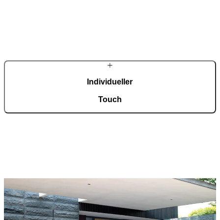
In unserer automatisierten Fertigung mit einer Fläche von 36.000
m², zertifiziert nach ISO 9001, entstehen täglich rund 150
maßgefertigte Eingangstüren.
Individueller
Touch
Jede Tür ist ein Unikat und fügt sich harmonisch in
unterschiedlichste Architekturstile ein. Eine breite Auswahl an
Modellen, Materialien und Zubehör ermöglicht eine umfassende
Individualisierung nach persönlichen Vorstellungen.