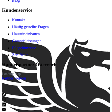
Blog
Kundenservice
Kontakt
Häufig gestellte Fragen
Haustür einbauen
Garantieleistungen
Pflegehinweise
Zertifikate
Handelspartner Österreich
Loading map...
Partner werden