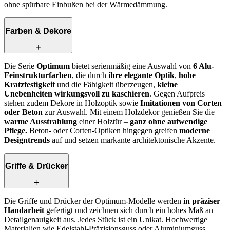
ohne spürbare Einbußen bei der Wärmedämmung.
Farben & Dekore
Die Serie
Optimum
bietet serienmäßig eine Auswahl von
6 Alu-
Feinstrukturfarben
, die durch
ihre elegante Optik
,
hohe
Kratzfestigkeit
und die Fähigkeit überzeugen,
kleine
Unebenheiten wirkungsvoll zu kaschieren
. Gegen Aufpreis
stehen zudem
Dekore in Holzoptik
sowie
Imitationen von Corten
oder Beton
zur Auswahl. Mit einem Holzdekor genießen Sie die
warme Ausstrahlung
einer Holztür –
ganz ohne aufwendige
Pflege.
Beton- oder Corten-Optiken
hingegen greifen
moderne
Designtrends
auf und setzen markante architektonische Akzente.
Griffe & Drücker
Die Griffe und Drücker der Optimum-Modelle werden
in präziser
Handarbeit
gefertigt und zeichnen sich durch ein hohes Maß an
Detailgenauigkeit aus. Jedes Stück ist ein Unikat. Hochwertige
Materialien wie Edelstahl-Präzisionsguss oder Aluminiumguss