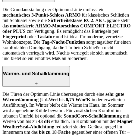
Die Grundausstattung der Optimum-Linie umfasst ein
mechanisches 3-Punkt-Schloss ARMO
für klassisches Schließen
mit Schlüssel sowie die
Sicherheitsklasse RC2
. Als Upgrade steht
das
motorisierte ARMO-Motorschloss COMFORT ELECTRO
oder PLUS
zur Verfügung. Es ermöglicht das Entriegeln per
Fingerprint
oder
Tastatur
und ist ideal für moderne, vernetzte
Wohnkonzepte. Die
Tag-/Nacht-Funktion
sorgt tagsüber für einen
komfortablen Durchgang, da die Tür beim Schließen nicht
automatisch verriegelt wird. Nachts verriegelt sie sich automatisch
und bietet so ein erhöhtes Maß an Sicherheit.
Wärme- und Schalldämmung
Die Türen der Optimum-Linie überzeugen durch eine
sehr gute
Wärmedämmung
(Ud-Wert bis
0,75 W/m²K
in der erweiterten
Ausführung). Im Winter bleibt die Wärme im Haus, im Sommer
wird angenehme Kühle bewahrt. Für zusätzlichen Komfort im
urbanen Umfeld ist optional die
SoundCore-Schalldämmung
mit
Werten von bis zu
43 dB
erhältlich. In Kombination mit der
Magnet
WeatherSeal-Abdichtung
reduziert sie den Geräuschpegel im
Innenraum um das
bis zu 18-Fache
gegenüber einer offenen Tür –