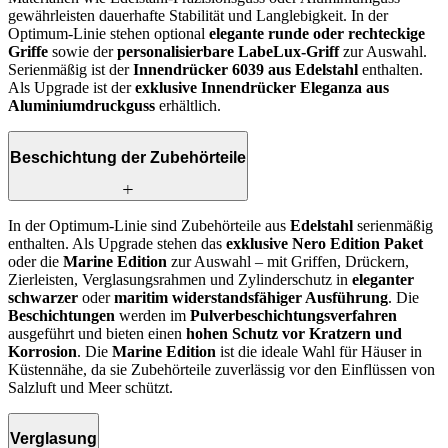
gewährleisten dauerhafte Stabilität und Langlebigkeit. In der
Optimum-Linie stehen optional
elegante runde oder rechteckige
Griffe
sowie der
personalisierbare LabeLux-Griff
zur Auswahl.
Serienmäßig ist der
Innendrücker 6039 aus Edelstahl
enthalten.
Als Upgrade ist der
exklusive Innendrücker Eleganza aus
Aluminiumdruckguss
erhältlich.
Beschichtung der Zubehörteile
In der Optimum-Linie sind Zubehörteile aus
Edelstahl
serienmäßig
enthalten. Als Upgrade stehen das
exklusive Nero Edition Paket
oder die
Marine Edition
zur Auswahl – mit Griffen, Drückern,
Zierleisten, Verglasungsrahmen und Zylinderschutz in
eleganter
schwarzer
oder
maritim widerstandsfähiger Ausführung
. Die
Beschichtungen
werden im
Pulverbeschichtungsverfahren
ausgeführt und bieten einen
hohen Schutz vor Kratzern und
Korrosion
. Die
Marine Edition
ist die ideale Wahl für Häuser in
Küstennähe, da sie Zubehörteile zuverlässig vor den Einflüssen von
Salzluft und Meer schützt.
Verglasung