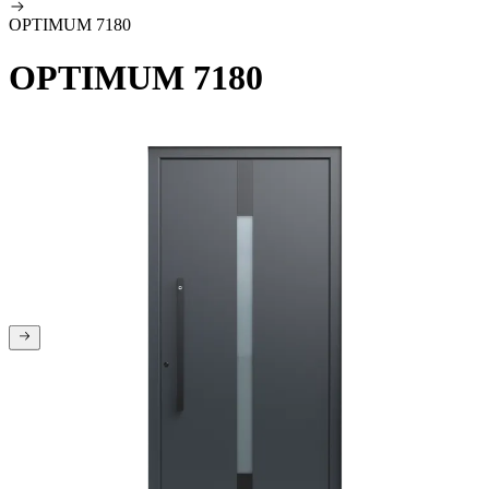
OPTIMUM 7180
OPTIMUM 7180
Ste na začetku galerije
Ste na koncu galerije