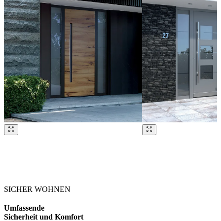
Brskajte po naših referencah. Uporabite levo in desno puščico ali na
SICHER WOHNEN
Umfassende
Sicherheit und Komfort