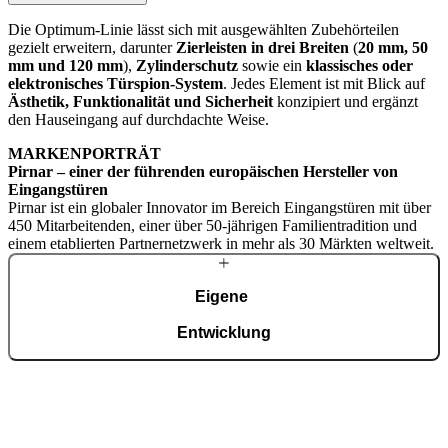
Die Optimum-Linie lässt sich mit ausgewählten Zubehörteilen
gezielt erweitern, darunter
Zierleisten in drei Breiten
(
20 mm, 50
mm und 120 mm
),
Zylinderschutz
sowie ein
klassisches oder
elektronisches Türspion-System
. Jedes Element ist mit Blick auf
Ästhetik, Funktionalität und Sicherheit
konzipiert und ergänzt
den Hauseingang auf durchdachte Weise.
MARKENPORTRÄT
Pirnar – einer der führenden europäischen Hersteller von
Eingangstüren
Pirnar ist ein globaler Innovator im Bereich Eingangstüren mit über
450 Mitarbeitenden, einer über 50-jährigen Familientradition und
einem etablierten Partnernetzwerk in mehr als 30 Märkten weltweit.
Eigene
Entwicklung
Mit einem erfahrenen Team entwickeln wir fortschrittliche
technologische Lösungen – auch für die anspruchsvollsten Wünsche
von Hausbesitzern. Trotz modernster Technologie werden viele