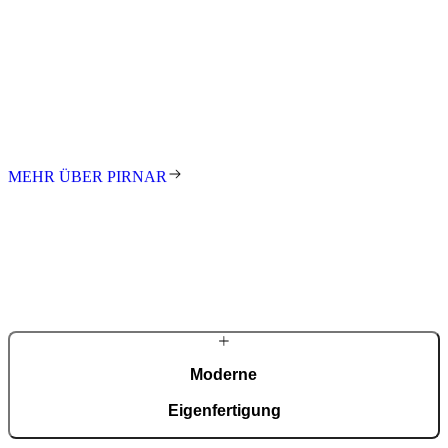
Über
Pirnar
Seit den ersten Schritten in der Familienwerkstatt treibt uns die
Leidenschaft an, innovative und gestalterisch anspruchsvolle
Eingänge für Kunden auf der ganzen Welt zu schaffen. Wir stehen
für exzellentes Design, höchste Qualität und meisterhafte
Handarbeit. Jede Tür ist ein Unikat – individuell gefertigt nach Maß.
MEHR ÜBER PIRNAR
Moderne
Eigenfertigung