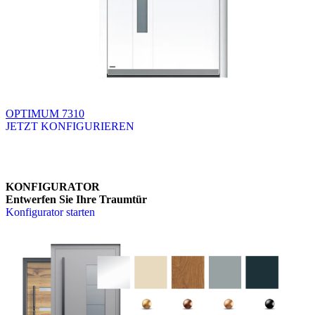
OPTIMUM 7310
JETZT KONFIGURIEREN
Brskajte po razpoložljivih produktih. Uporabite levo in desno puščico
KONFIGURATOR
Entwerfen Sie Ihre Traumtür
Konfigurator starten