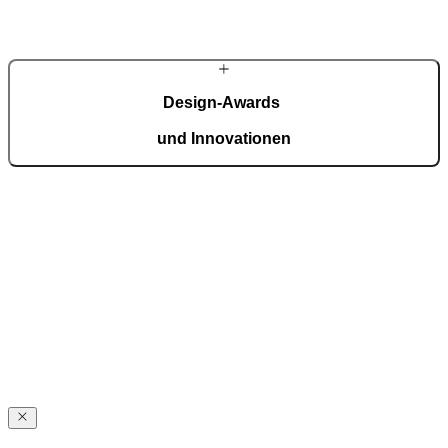
Details weiterhin in sorgfältiger Handarbeit gefertigt.
MEHR ÜBER PIRNAR
Design-Awards
und Innovationen
Pirnar überzeugt international: Design und Innovation auf höchstem
Niveau, ausgezeichnet mit Preisen wie dem German Design Award,
dem German Innovation Award und dem Red Dot Award.
Auszeichnungen ansehen
Über
Pirnar