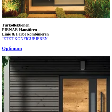
Türkollektionen
PIRNAR Haustüren –
Linie & Farbe kombinieren
JETZT KONFIGURIEREN
Brskajte po elementih za primerjavo. Uporabite levo in desno puščico
Optimum