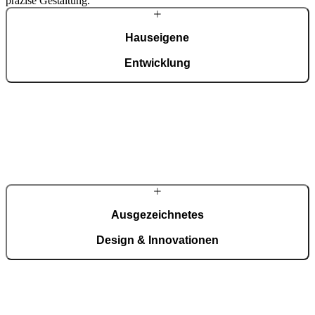
präzise Gestaltung.
Hauseigene
Entwicklung
Von der Konstruktion über die technologische Entwicklung bis zur
ISO-9001-zertifizierten Produktion erfolgen alle Prozesse am
Unternehmensstandort. Fortschrittliche Automatisierung verbindet
sich hier mit präziser Handarbeit – täglich werden bis zu 150
Haustüren projektbezogen gefertigt.
Ausgezeichnetes
Design & Innovationen
Internationale Preise wie der German Design Award, der Red Dot
Award und der German Innovation Award sowie zahlreiche eigene