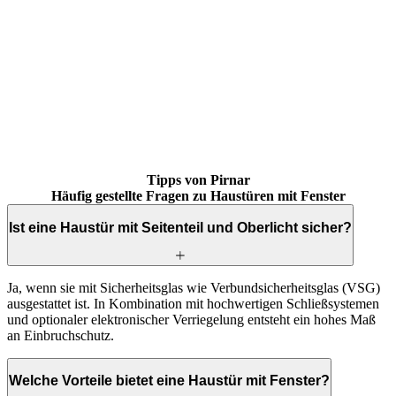
Brskajte po mnenjih strank. Uporabite levo in desno puščico ali navi
Tipps von Pirnar
Häufig gestellte Fragen zu Haustüren mit Fenster
Ist eine Haustür mit Seitenteil und Oberlicht sicher?
Ja, wenn sie mit Sicherheitsglas wie Verbundsicherheitsglas (VSG)
ausgestattet ist. In Kombination mit hochwertigen Schließsystemen
und optionaler elektronischer Verriegelung entsteht ein hohes Maß
an Einbruchschutz.
Welche Vorteile bietet eine Haustür mit Fenster?