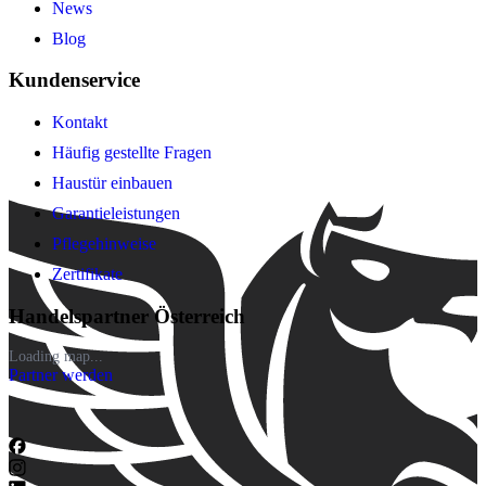
News
Blog
Kundenservice
Kontakt
Häufig gestellte Fragen
Haustür einbauen
Garantieleistungen
Pflegehinweise
Zertifikate
Handelspartner Österreich
Loading map...
Partner werden