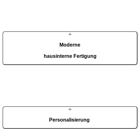
Moderne
hausinterne Fertigung
In unserer ISO-9001-zertifizierten Fertigung entstehen täglich 150
maßgefertigte Türen – präzise, effizient und vollständig inhouse.
Personalisierung