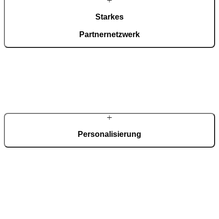
Starkes
Partnernetzwerk
Mehrere hundert Fachpartner in Deutschland übernehmen Beratung,
Aufmaß und Montage vor Ort. Entwicklung und Fertigung bleiben
zentral gebündelt. So verbindet sich regionale Betreuung mit der
Kompetenz eines Herstellers für anspruchsvolle Haustüren.
Personalisierung
Jede Haustür wird individuell geplant. Materialien, Oberflächen,
Verglasungen und technische Ausstattung lassen sich frei
kombinieren. In Deutschland begleiten zertifizierte Partner die
Planung – von der ersten Idee bis zur Montage Ihrer zweiflügeligen
Eingangstür.