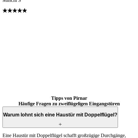
Mitschi S
Brskajte po mnenjih strank. Uporabite levo in desno puščico ali navi
Tipps von Pirnar
Häufige Fragen zu zweiflügeligen Eingangstüren
Warum lohnt sich eine Haustür mit Doppelflügel?
Eine Haustür mit Doppelflügel schafft großzügige Durchgänge,