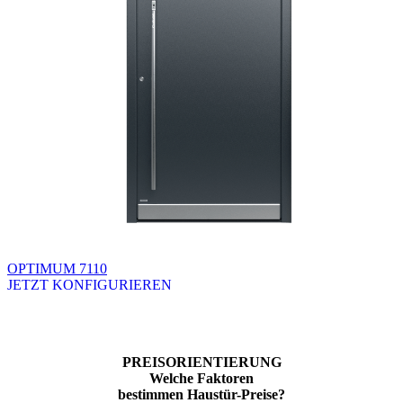
OPTIMUM 7110
JETZT KONFIGURIEREN
Brskajte po razpoložljivih produktih. Uporabite levo in desno puščico
PREISORIENTIERUNG
Welche Faktoren
bestimmen Haustür-Preise?