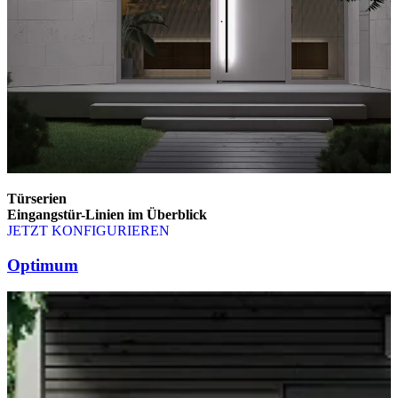
Türserien
Eingangstür-Linien im Überblick
JETZT KONFIGURIEREN
Brskajte po elementih za primerjavo. Uporabite levo in desno puščico
Optimum