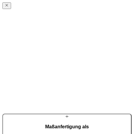
PIRNARS
Geschichte
Aus einer kleinen Familienwerkstatt hervorgegangen, entwickeln
wir seit Jahrzehnten individuelle Eingangslösungen mit hohem
gestalterischem und technischem Anspruch. Qualität,
Handwerkskunst und eigene Entwicklung prägen unsere Arbeit –
jede Tür entsteht als individuelles Unikat.
Maßanfertigung als