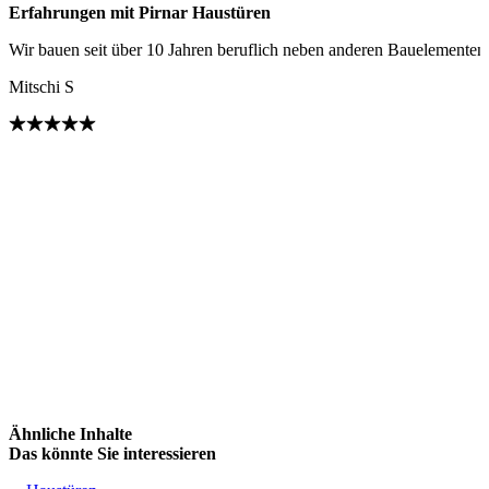
Erfahrungen mit Pirnar Haustüren
Wir bauen seit über 10 Jahren beruflich neben anderen Bauelementen
Mitschi S
Brskajte po mnenjih strank. Uporabite levo in desno puščico ali navi
Ähnliche Inhalte
Das könnte Sie interessieren