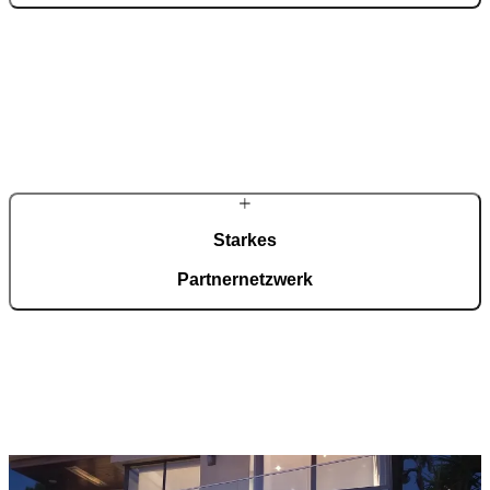
Maße, Materialien und Verglasungen definieren Sie entsprechend
Ihrer architektonischen Anforderungen und der gewünschten
Wirkung. Innen- und Außenseite lassen sich dabei differenziert
gestalten. So entsteht eine Tür, die gestalterisch und konstruktiv
exakt zu Ihrem Projekt passt.
Starkes
Partnernetzwerk
Rund tausend zertifizierte Fachpartner in Deutschland übernehmen
Beratung und Montage. Entwicklung und Fertigung bleiben zentral
gebündelt. Der PIRNAR Konfigurator unterstützt die Vorauswahl,
die technische Abstimmung erfolgt vor Ort.