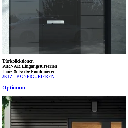
Türkollektionen
PIRNAR Eingangstürserien –
Linie & Farbe kombinieren
JETZT KONFIGURIEREN
Brskajte po elementih za primerjavo. Uporabite levo in desno puščico
Optimum