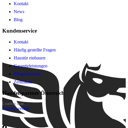
Kontakt
News
Blog
Kundenservice
Kontakt
Häufig gestellte Fragen
Haustür einbauen
Garantieleistungen
Pflegehinweise
Zertifikate
Handelspartner Österreich
Loading map...
Partner werden