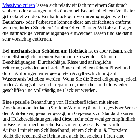
Massivholztüren
lassen sich relativ einfach mit einem Staubtuch
säubern oder absaugen und können bei Bedarf mit einem Ventilator
getrocknet werden. Bei hartnäckigen Verunreinigungen wie Teer-,
Baumharz- oder Farbresten können diese am einfachsten entfernt
werden, indem Sie einen Tropfen Olivenöl oder WD-40 auftragen,
die hartnäckige Verunreinigungen einweichen lassen und sie dann
sehr vorsichtig entfernen.
Bei
mechanischen Schäden am Holzlack
ist es aber ratsam, sich
schnellstmöglich an einen Fachmann zu wenden. Kleinere
Beschädigungen, Durchschläge, Risse und anfängliche
Witterungsschäden am Lack können mit einem feinen Pinsel und
durch Aufbringen einer geeigneten Acrylbeschichtung auf
Wasserbasis behoben werden. Wenn Sie die Beschädigungen jedoch
in der Anfangsphase nicht reparieren, muss die Tür bald wieder
geschliffen und vollständig neu lackiert werden.
Eine spezielle Behandlung von Holzoberflächen mit einem
Zweikomponentenlack (Struktur-Wirkung) ähnelt in gewisser Weise
den Autolacken, genauer gesagt, im Gegensatz zu Standardlasuren
und Holzbeschichtungen sind diese mehr oder weniger empfindlich
in Bezug auf mechanische Belastungen, wie z. B. ein sanfter
Aufprall mit einem Schlüsselbund, einem Schuh u. ä. Trotzdem
bleibt die regelmäßige Reinigung auch bei solchen Türen eine