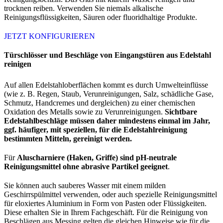
trocknen reiben. Verwenden Sie niemals alkalische
Reinigungsflüssigkeiten, Säuren oder fluoridhaltige Produkte.
JETZT KONFIGURIEREN
Türschlösser und Beschläge von Eingangstüren aus Edelstahl
reinigen
Auf allen Edelstahloberflächen kommt es durch Umwelteinflüsse
(wie z. B. Regen, Staub, Verunreinigungen, Salz, schädliche Gase,
Schmutz, Handcremes und dergleichen) zu einer chemischen
Oxidation des Metalls sowie zu Verunreinigungen.
Sichtbare
Edelstahlbeschläge müssen daher mindestens einmal im Jahr,
ggf. häufiger, mit speziellen, für die Edelstahlreinigung
bestimmten Mitteln, gereinigt werden.
Für
Aluscharniere (Haken, Griffe) sind pH-neutrale
Reinigungsmittel ohne abrasive Partikel geeignet
.
Sie können auch sauberes Wasser mit einem milden
Geschirrspülmittel verwenden, oder auch spezielle Reinigungsmittel
für eloxiertes Aluminium in Form von Pasten oder Flüssigkeiten.
Diese erhalten Sie in Ihrem Fachgeschäft. Für die Reinigung von
Beschlägen aus Messing gelten die gleichen Hinweise wie für die