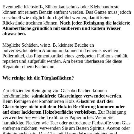
Eventuelle Klebstoff-, Silikonkautschuk- oder Klebebandreste
können mit reinem Benzin entfernt werden. Das Ganze muss jedoch
so schnell wie möglich durchgeführt werden, damit keine
Rückstände trocknen können.
Nach jeder Reinigung die lackierte
Aluoberfläche gründlich mit sauberem und kaltem Wasser
abwaschen.
Mögliche Schäden, wie z. B. kleinere Brüche an
pulverbeschichtetem Aluminium können mit einem speziellen
Poliermittel, das Pigmentpartikel eines geeigneten Farbtons enthält,
repariert und aufgefüllt werden. Am besten überlassen Sie diese
Reparatur einem Fachmann.
Wie reinige ich die Türglasflächen?
Zur effizienten Reinigung von Glasoberflächen können
herkömmliche,
salmiakfreie Glasreiniger verwendet werden
.
Beim Reinigen der kombinierten Holz-/Glastüren
darf der
Glasreiniger nicht mit dem Holz in Berührung kommen oder
auf einer lackierten Holzoberfläche verbleiben
. Zur Reinigung
verwenden Sie weiche Textil- oder Papiertücher. Wenn Sie
hartnäckige Flecken wie Teer oder getrocknete Farbstoffe vom Glas
entfernen möchten, verwenden Sie am Besten Spiritus, Aceton oder
Reinigungsbenzin. Das Glas mit klarem Wasser reinigen und