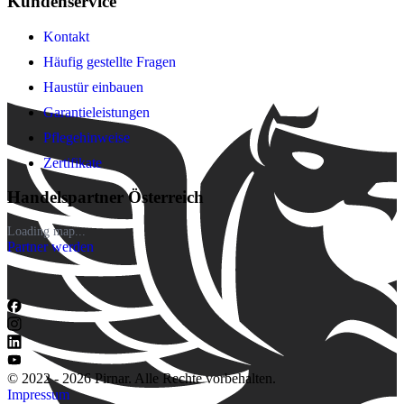
Kundenservice
Kontakt
Häufig gestellte Fragen
Haustür einbauen
Garantieleistungen
Pflegehinweise
Zertifikate
Handelspartner Österreich
Loading map...
Partner werden
© 2022 - 2026 Pirnar. Alle Rechte vorbehalten.
Impressum