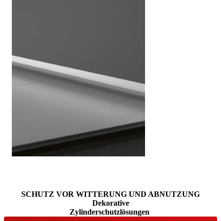
Leiste 20 mm
Brskajte po vsebinskih elementih. Uporabite levo in desno puščico
SCHUTZ VOR WITTERUNG UND ABNUTZUNG
Dekorative
Zylinderschutzlösungen