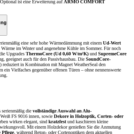
t. Optional ist eine Erweiterung auf
ARMO COMFORT
ung
 serienmäßig eine sehr hohe Wärmedämmung mit einem
Ud-Wert
e Wärme im Winter und angenehme Kühle im Sommer. Für noch
 die Upgrades
ThermoCore (Ud 0,60 W/m²K)
und
SupremeCore
g, geeignet auch für den Passivhausbau. Die
SoundCore-
) reduziert in Kombination mit Magnet WeatherSeal den
 ein Vielfaches gegenüber offenen Türen – ohne nennenswerte
ung.
s serienmäßig die
vollständige Auswahl an Alu-
e Weiß FS 9016 innen, sowie
Dekore in Holzoptik, Corten‑ oder
arben wirken elegant, sind
kratzfest
und kaschieren kleine
wirkungsvoll. Mit einem Holzdekor genießen Sie die Anmutung
 Pflege
, während Beton‑ oder Cortenoptiken dem aktuellen