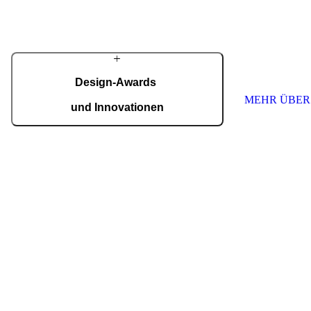
Handarbeit gefertigt.
innovative und 
Eingänge für K
MEHR ÜBER PIRNAR
schaffen. Wir s
höchste Qualitä
Jede Tür ist ein
nach Maß.
Design-Awards
MEHR ÜBER
und Innovationen
Pirnar überzeugt international: Design und
Innovation auf höchstem Niveau, ausgezeichnet
mit Preisen wie dem German Design Award,
dem German Innovation Award und dem Red
Dot Award.
Auszeichnungen ansehen