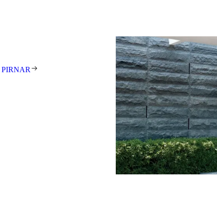
gestalterisch anspruchsvolle
unden auf der ganzen Welt zu
tehen für exzellentes Design,
t und meisterhafte Handarbeit.
 Unikat – individuell gefertigt
 PIRNAR