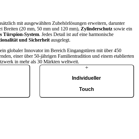
zusätzlich mit ausgewählten Zubehörlösungen erweitern, darunter
ei Breiten (20 mm, 50 mm und 120 mm),
Zylinderschutz
sowie ein
hes Türspion-System
. Jedes Detail ist auf eine harmonische
ionalität und Sicherheit
ausgelegt.
t ein globaler Innovator im Bereich Eingangstüren mit über 450
enden, einer über 50-jährigen Familientradition und einem etablierten
tzwerk in mehr als 30 Märkten weltweit.
Individueller
g
Touch
tigung mit einer
Jede Tür ist ein Unikat und fügt sich
fiziert nach ISO
harmonisch in unterschiedlichste Architekturstile
0 maßgefertigte
ein. Eine breite Auswahl an Modellen,
Eingangstüren.
Materialien und Zubehör ermöglicht eine
umfassende Individualisierung nach