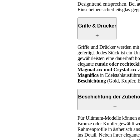
Designtrend entsprechen. Bei 
Einscheibensicherheitsglas gege
Griffe & Drücker
Griffe und Drücker werden mit 
gefertigt. Jedes Stück ist ein 
gewährleisten eine dauerhaft ho
elegante
runde oder rechtecki
MagmaLux und CrystaLux
z
Magnifica
in Edelstahlausführun
Beschichtung
(Gold, Kupfer, B
Beschichtung der Zubehör
Für Ultimum-Modelle können a
Bronze oder Kupfer gewählt wer
Rahmenprofile in ästhetisch an
ins Detail. Neben ihrer elegant