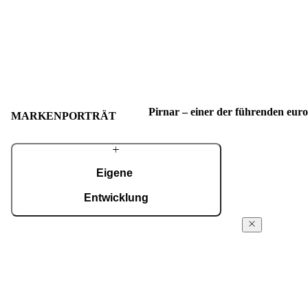
Pirnar – einer der führenden eur
MARKENPORTRÄT
Eigene
Entwicklung
Mit einem erfahrenen Team entwickeln wir
Über
fortschrittliche technologische Lösungen – auch
Pirnar
für die anspruchsvollsten Wünsche von
Hausbesitzern. Trotz modernster Technologie
Seit den ersten 
werden viele Details weiterhin in sorgfältiger
Familienwerksta