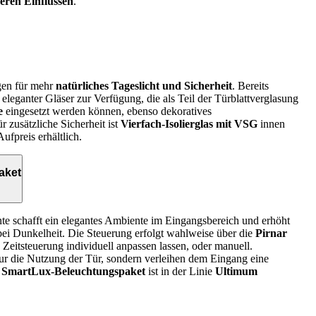
eren Einflüssen
.
gen für mehr
natürliches Tageslicht und Sicherheit
. Bereits
eleganter Gläser zur Verfügung, die als Teil der Türblattverglasung
e
eingesetzt werden können, ebenso dekoratives
ür zusätzliche Sicherheit ist
Vierfach-Isolierglas mit VSG
innen
ufpreis erhältlich.
aket
e schafft ein elegantes Ambiente im Eingangsbereich und erhöht
 bei Dunkelheit. Die Steuerung erfolgt wahlweise über die
Pirnar
nd Zeitsteuerung individuell anpassen lassen, oder manuell.
 nur die Nutzung der Tür, sondern verleihen dem Eingang eine
s
SmartLux-Beleuchtungspaket
ist in der Linie
Ultimum