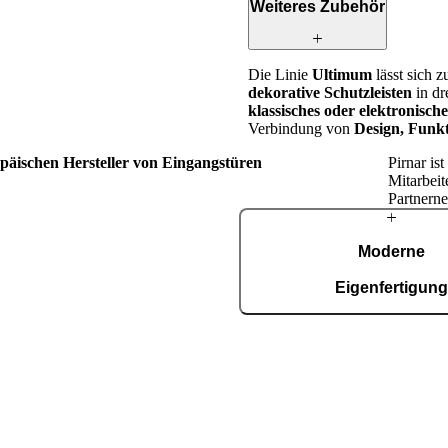
Weiteres Zubehör
Die Linie
Ultimum
lässt sich 
dekorative Schutzleisten
in dr
klassisches oder elektronisc
Verbindung von
Design, Funkt
opäischen Hersteller von Eingangstüren
Pirnar is
Mitarbeit
Partnerne
Über
Moderne
Pirnar
Eigenfertigun
In unserer automatisierten Fer
Fläche von 36.000 m², zerti
9001, entstehen täglich rund 15
Schritten in der
tt treibt uns die Leidenschaft an,