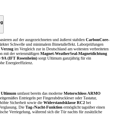
ng
asieren auf der ausgezeichneten und äußerst stabilen
CarbonCore-
tärkter Schwelle und minimalem Bimetalleffekt. Laborprüfungen
 Verzug
im Vergleich zur in Deutschland am weitesten verbreiteten
on mit der serienmäßigen
Magnet-WeatherSeal-Magnetdichtung
se 9A (IFT Rosenheim)
sorgt Ultimum ganzjährig für ein
e Energieeffizienz.
e
Ultimum
umfasst bereits das moderne
Motorschloss ARMO
eitgemäßes Entriegeln per Fingerabdruckleser oder Tastatur,
rhöhte Sicherheit sowie die
Widerstandsklasse RC2
bei
Verglasung. Die
Tag-/Nacht-Funktion
ermöglicht tagsüber einen
sche Verriegelung, während sich die Tür nachts für zusätzliche