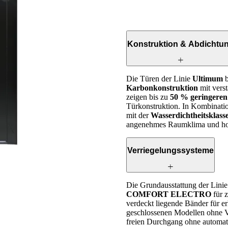
Konstruktion & Abdichtu
Die Türen der Linie
Ultimum
b
Karbonkonstruktion
mit vers
zeigen bis zu
50 % geringeren
Tür­konstruktion. In Kombinati
mit der
Wasserdichtheitsklas
angenehmes Raumklima und hoh
Verriegelungssysteme
Die Grundausstattung der Lini
COMFORT ELECTRO
für z
verdeckt liegende Bänder für e
geschlossenen Modellen ohne 
freien Durchgang ohne automati