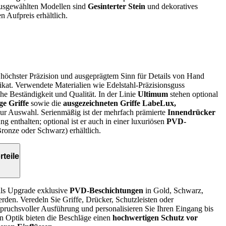
ausgewählten Modellen sind
Gesinterter Stein
und dekoratives
n Aufpreis erhältlich.
höchster Präzision und ausgeprägtem Sinn für Details von Hand
Unikat. Verwendete Materialien wie Edelstahl-Präzisionsguss
he Beständigkeit und Qualität. In der Linie
Ultimum
stehen optional
ge Griffe
sowie die
ausgezeichneten Griffe LabeLux,
ur Auswahl. Serienmäßig ist der mehrfach prämierte
Innendrücker
g enthalten; optional ist er auch in einer luxuriösen
PVD-
ronze oder Schwarz) erhältlich.
teile
ls Upgrade exklusive
PVD-Beschichtungen
in Gold, Schwarz,
den. Veredeln Sie Griffe, Drücker, Schutzleisten oder
spruchsvoller Ausführung und personalisieren Sie Ihren Eingang bis
en Optik bieten die Beschläge einen
hochwertigen Schutz vor