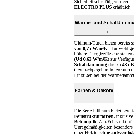
Sicherheit selbsttätig verriegel
ELECTRO PLUS
erhältlich.
Wärme- und Schalldämm
Ultimum-Türen bieten bereits
von 0,75 W/m²K
– für wohlig
höhere Energieeffizienz stehen
(Ud 0,63 W/m²K)
zur Verfügun
Schalldämmung
(bis zu
43 dB
Geräuschpegel im Innenraum um
Einbußen bei der Wärmedämm
Farben & Dekore
Die Serie Ultimum bietet bereit
Feinstrukturfarben
, inklusiv
Betonoptik
. Alu-Feinstrukturf
Unregelmäßigkeiten besonders 
einer Holztür
ohne aufwendige