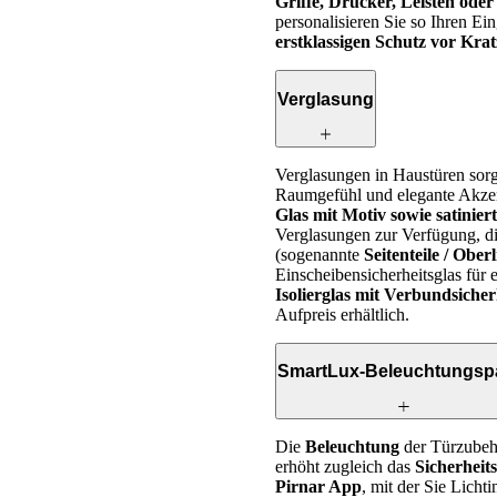
Griffe, Drücker, Leisten ode
personalisieren Sie so Ihren Ei
erstklassigen Schutz vor Kra
Verglasung
Verglasungen in Haustüren sorge
Raumgefühl und elegante Akzen
Glas mit Motiv sowie satinier
Verglasungen zur Verfügung, die
(sogenannte
Seitenteile / Oberl
Einscheibensicherheitsglas für e
Isolierglas mit Verbundsicher
Aufpreis erhältlich.
SmartLux-Beleuchtungsp
Die
Beleuchtung
der Türzubeh
erhöht zugleich das
Sicherheit
Pirnar App
, mit der Sie Licht