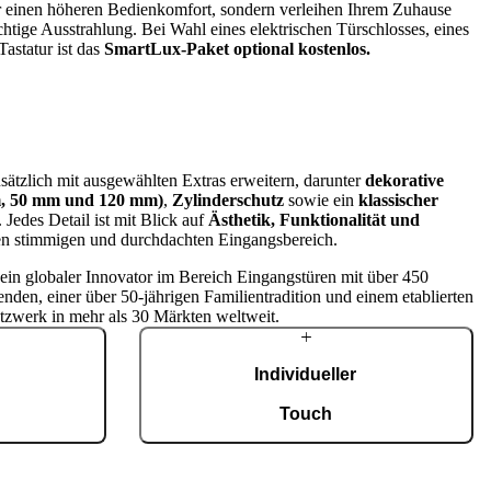
für einen höheren Bedienkomfort, sondern verleihen Ihrem Zuhause
chtige Ausstrahlung. Bei Wahl eines elektrischen Türschlosses, eines
Tastatur ist das
SmartLux‑Paket optional kostenlos.
sätzlich mit ausgewählten Extras erweitern, darunter
dekorative
mm, 50 mm und 120 mm)
,
Zylinderschutz
sowie ein
klassischer
. Jedes Detail ist mit Blick auf
Ästhetik, Funktionalität und
nen stimmigen und durchdachten Eingangsbereich.
t ein globaler Innovator im Bereich Eingangstüren mit über 450
enden, einer über 50-jährigen Familientradition und einem etablierten
tzwerk in mehr als 30 Märkten weltweit.
Individueller
g
Touch