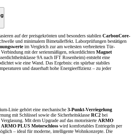
ng
sieren auf der preisgekrönten und besonders stabilen
CarbonCore-
Schwelle und minimalem Bimetalleffekt. Laborprüfungen bestätigen
rmungswerte
im Vergleich zur am weitesten verbreiteten Tür­
n Verbindung mit der serienmäßigen, rekorddichten
Magnet
erdichtheitsklasse 9A nach IFT Rosenheim) entsteht eine
bdichtet wie eine Wand. Das Ergebnis: ein spürbar stabiles
eraturen und dauerhaft hohe Energieeffizienz – zu jeder
ium-Linie gehört eine mechanische
3-Punkt-Verriegelung
enung mit Schlüssel sowie die Sicherheitsklasse
RC2
bei
 Verglasung. Mit dem Upgrade auf das motorisierte
ARMO
r
ARMO PLUS Motorschloss
wird komfortables Entriegeln per
öglich – ideal für moderne, intelligente Wohnkonzepte. Die