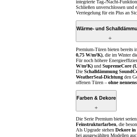
integrierte Tag-/Nacht-Funktion 
Schließen unverschlossen und e
Verriegelung für ein Plus an Sic
Wärme- und Schalldämm
Premium-Türen bieten bereits i
0,75 W/m²K)
, die im Winter 
Für noch höhere Energieeffizi
W/m²K)
und
SupremeCore (U
Die
Schalldämmung SoundCor
WeatherSeal-Dichtung
den Ge
offenen Türen –
ohne nennen
Farben & Dekore
Die Serie Premium bietet seri
Feinstrukturfarben
, die beso
Als Upgrade stehen
Dekore in
bei ausgewählten Modellen au