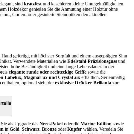
legant, sind
kratzfest
und kaschieren kleine Unregelmäßigkeiten
inem Holzdekor genießen Sie die Anmutung einer Holztür ohne
ton‑, Corten‑ oder gesinterte Steinoptiken den aktuellen
Hand gefertigt, mit höchster Sorgfalt und einem ausgeprägten Sinn
n Unikat. Verwendete Materialien wie
Edelstahl-Präzisionsguss
und
isten hohe Beständigkeit und eine lange Lebensdauer. In der
preis
elegante runde oder rechteckige Griffe
sowie die
nten Labelux, MagmaLux und CrystaLux
erhältlich. Serienmäßig
a
enthalten, optional steht der
exklusive Drücker Brilianta
zur
teile
Sie als Upgrade das
Nero-Paket
oder die
Marine Edition
sowie
en
in
Gold
,
Schwarz
,
Bronze
oder
Kupfer
wählen. Veredeln Sie