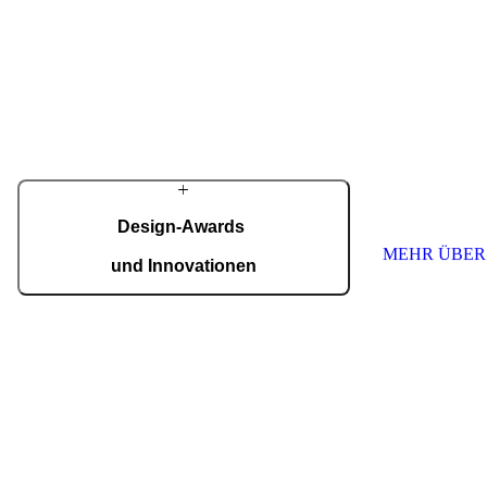
Mit einem erfahrenen Team entwickeln wir
Über
fortschrittliche technologische Lösungen – auch
Pirnar
für die anspruchsvollsten Wünsche von
Hausbesitzern. Trotz modernster Technologie
Seit den ersten 
werden viele Details weiterhin in sorgfältiger
Familienwerksta
Handarbeit gefertigt.
innovative und 
Eingänge für K
MEHR ÜBER PIRNAR
schaffen. Wir s
höchste Qualitä
Jede Tür ist ein
nach Maß.
Design-Awards
MEHR ÜBER
und Innovationen
Pirnar überzeugt international: Design und
Innovation auf höchstem Niveau, ausgezeichnet
mit Preisen wie dem German Design Award,
dem German Innovation Award und dem Red
Dot Award.
Auszeichnungen ansehen