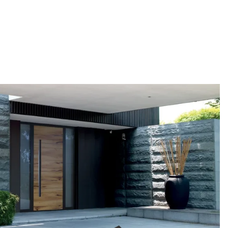
tigung mit einer
Jede Tür ist ein Unikat und fügt sich
fiziert nach ISO
harmonisch in unterschiedlichste Architekturstile
0 maßgefertigte
ein. Eine breite Auswahl an Modellen,
Eingangstüren.
Materialien und Zubehör ermöglicht eine
umfassende Individualisierung nach
persönlichen Vorstellungen.