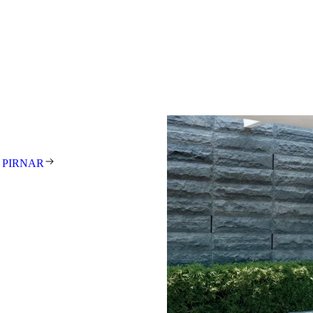
In unserer automatisierten Fer
Fläche von 36.000 m², zerti
9001, entstehen täglich rund 15
Schritten in der
tt treibt uns die Leidenschaft an,
gestalterisch anspruchsvolle
unden auf der ganzen Welt zu
tehen für exzellentes Design,
t und meisterhafte Handarbeit.
 Unikat – individuell gefertigt
 PIRNAR