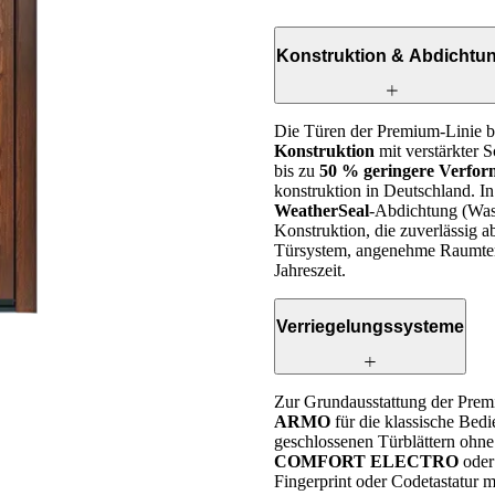
Konstruktion & Abdichtu
Die Türen der Premium-Linie ba
Konstruktion
mit verstärkter 
bis zu
50 % geringere Verfo
konstruktion in Deutschland. I
WeatherSeal
-Abdichtung (Wass
Konstruktion, die zuverlässig a
Türsystem, angenehme Raumtemp
Jahreszeit.
Verriegelungssysteme
Zur Grundausstattung der Prem
ARMO
für die klassische Bedi
geschlossenen Türblättern ohne
COMFORT ELECTRO
ode
Fingerprint oder Codetastatur m