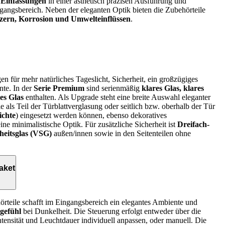
r Einfassungen
in einer ästhetisch präzisen Ausführung und
ngangsbereich. Neben der eleganten Optik bieten die Zubehörteile
tzern, Korrosion und Umwelteinflüssen
.
n für mehr natürliches Tageslicht, Sicherheit, ein großzügiges
te. In der
Serie Premium
sind serienmäßig
klares Glas, klares
tes Glas
enthalten. Als Upgrade steht eine breite Auswahl eleganter
 als Teil der Türblattverglasung oder seitlich bzw. oberhalb der Tür
ichte
) eingesetzt werden können, ebenso dekoratives
ine minimalistische Optik. Für zusätzliche Sicherheit ist
Dreifach-
heitsglas (VSG)
außen/innen sowie in den Seitenteilen ohne
aket
örteile schafft im Eingangsbereich ein elegantes Ambiente und
sgefühl
bei Dunkelheit. Die Steuerung erfolgt entweder über die
intensität und Leuchtdauer individuell anpassen, oder manuell. Die