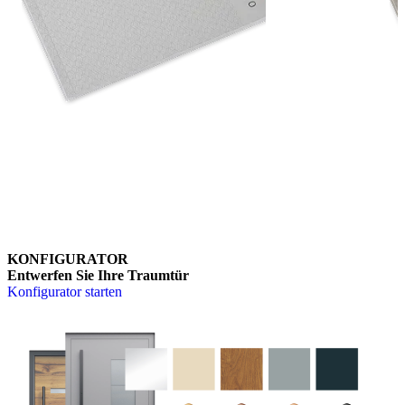
OPTIMUM-Katalog
Brskajte po vsebinskih elementih. Uporabite levo in desno puščico
KONFIGURATOR
Jetzt durchblättern
Entwerfen Sie Ihre Traumtür
Konfigurator starten