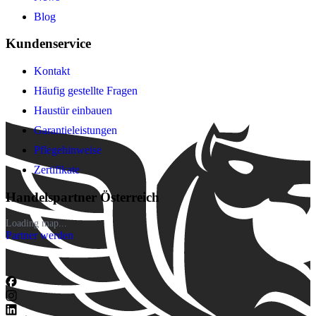
Blog
Kundenservice
Kontakt
Häufig gestellte Fragen
Haustür einbauen
Garantieleistungen
Pflegehinweise
Zertifikate
Handelspartner Österreich
Loading map...
Partner werden